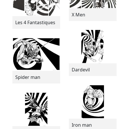
X Men
Les 4 Fantastiques
Dardevil
Spider man
Iron man